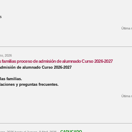
s
Última 
bre CELEBRACIÓN DEL DÍA DE CASTILLA-LA MANCHA
zo, 2026
s familias proceso de admisión de alumnado Curso 2026-2027
admisión de alumnado Curso 2026-2027
las familias.
ciones y preguntas frecuentes.
Última 
re Guía para las familias proceso de admisión de alumnado Curso 2026-2027
CADUCADO