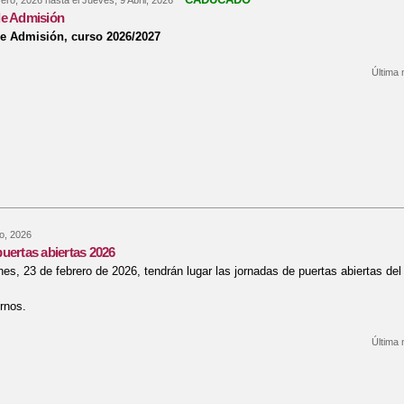
ero, 2026
hasta el
Jueves, 9 Abril, 2026
de Admisión
e Admisión, curso 2026/2027
Última 
re Calendario de Admisión
o, 2026
uertas abiertas 2026
nes, 23 de febrero de 2026, tendrán lugar las jornadas de puertas abiertas de
rnos.
Última 
re Jornada de puertas abiertas 2026