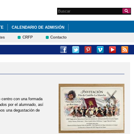
Search this site
Formulario de
búsqueda
TE
CALENDARIO DE ADMISIÓN
tes
CRFP
Contacto
o centro con una formada
zados por el alumnado, así
mos una degustación de