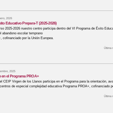
nero, 2026
xito Educativo Prepara-T (2025-2026)
rso 2025-2026 nuestro centro participa dentro del VI Programa de Éxito Educa
el abandono escolar temprano
cofinanciado por la Unión Europea.
Última 
re VI Plan de Éxito Educativo Prepara-T (2025-2026)
iembre, 2025
ón en el Programa PROA+
l CEIP Virgen de los Llanos participa en el Programa para la orientación, av
 centros de especial complejidad educativa Programa PROA+, cofinanciado p
Última 
re Participación en el Programa PROA+