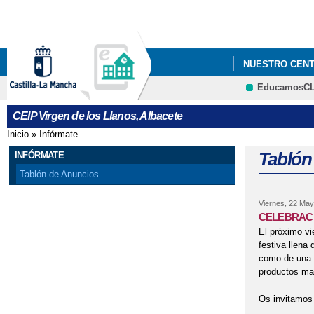
NUESTRO CEN
EducamosC
CEIP Virgen de los Llanos, Albacete
Inicio
»
Infórmate
Se encuentra usted aquí
Tablón
INFÓRMATE
Tablón de Anuncios
Viernes, 22 May
CELEBRACI
El próximo vi
festiva llena 
como de una e
productos man
Os invitamos 