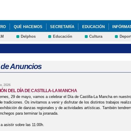
Pasar al
contenido
principal
TRO
QUÉ HACEMOS
SECRETARÍA
EDUCACIÓN
INFÓRMA
LM
Delphos
Educación
Cultura
Depor
 de Anuncios
o, 2026
ÓN DEL DÍA DE CASTILLA-LA MANCHA
ernes, 29 de mayo, vamos a celebrar el Día de Castilla-La Mancha en nuestr
de tradiciones. Os invitamos a venir y disfrutar de los distintos trabajos reali
xhibición de danzas regionales y de actividades artísticas. También tendre
chegos para terminar la joranada.
a asistir sobre las 11:00h.