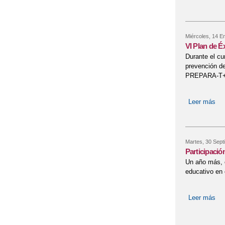
Miércoles, 14 E
VI Plan de É
Durante el cu
prevención d
PREPARA-T+, 
Leer más
sob
Martes, 30 Sept
Participaci
Un año más, e
educativo en
Leer más
sob