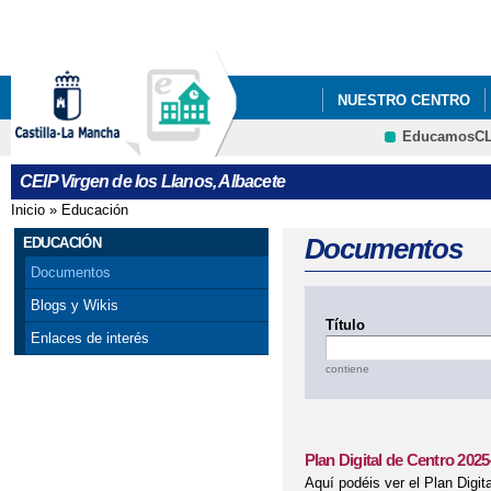
Pa
co
pri
NUESTRO CENTRO
EducamosC
CALENDARIO DE ADM
CRFP
CEIP Virgen de los Llanos, Albacete
Inicio
»
Educación
Se encuentra usted aquí
Documentos
EDUCACIÓN
Documentos
Blogs y Wikis
Título
Enlaces de interés
contiene
Plan Digital de Centro 202
Aquí podéis ver el Plan Digit